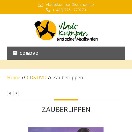
vlado.kumpan@seznam.cz
(+420) 776 - 779270
CD&DVD
Home
//
CD&DVD
//
Zauberlippen
ZAUBERLIPPEN