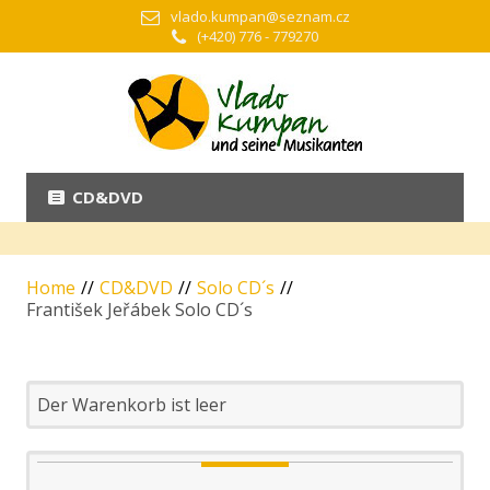
vlado.kumpan@seznam.cz
(+420) 776 - 779270
CD&DVD
Home
//
CD&DVD
//
Solo CD´s
//
František Jeřábek Solo CD´s
Der Warenkorb ist leer